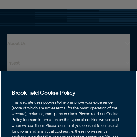
About Us
Invest
Who We Are
Global Presence
Capabilities
Institutions
Leadership
Brookfield Cookie Policy
Financial Advisors
Careers
Shareholders
This website uses cookies to help improve your experience
Infrastructure
Individuals
(some of which are not essential for the basic operation of the
Asset Management
website), including third-party cookies. Please read our Cookie
Energy
Policy for more information on the types of cookies we use and
Wealth Solutions
Contact
Choose Language
Brookfield Corporation
when we use them. Please confirm if you consent to our use of
Private Equity
English
functional and analytical cookies (i.e. these non-essential
BN
Brookfield Asset Management
BNT