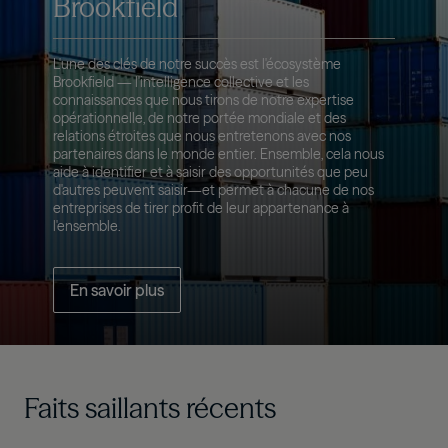
Brookfield
L'une des clés de notre succès est l'écosystème
Brookfield — l'intelligence collective et les
connaissances que nous tirons de notre expertise
opérationnelle, de notre portée mondiale et des
relations étroites que nous entretenons avec nos
partenaires dans le monde entier. Ensemble, cela nous
aide à identifier et à saisir des opportunités que peu
d'autres peuvent saisir—et permet à chacune de nos
entreprises de tirer profit de leur appartenance à
l'ensemble.
En savoir plus
Faits saillants récents