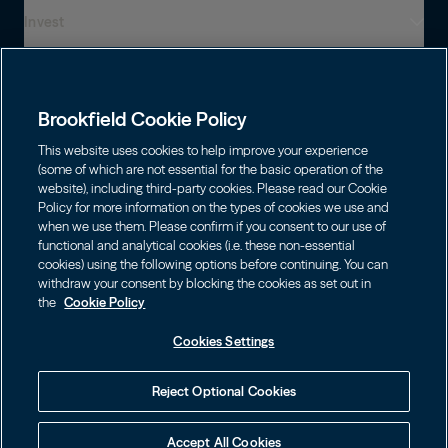
Invest
Who We Are
Global Presence
Capabilities
Institutions
Leadership
Brookfield Cookie Policy
Financial Advisors
Careers
Shareholders
This website uses cookies to help improve your experience
Infrastructure
Individuals
(some of which are not essential for the basic operation of the
Asset Management
website), including third-party cookies. Please read our Cookie
Energy
Policy for more information on the types of cookies we use and
Wealth Solutions
Contact
Choose Language
Brookfield Corporation
when we use them. Please confirm if you consent to our use of
Private Equity
English
functional and analytical cookies (i.e. these non-essential
BN
Brookfield Asset Management
BNT
cookies) using the following options before continuing. You can
Real Estate
Privacy
Français
Contact Us
withdraw your consent by blocking the cookies as set out in
Brookfield Infrastructure Partners
Credit
the
Cookie Policy
Português
Login LP
BIP
Brookfield Renewable Partners
BIPC
Cookies Settings
Conditions générales d’utilisation
Visit Local Site
BEP
Brookfield Business Corporation
BEPC
中国
Accessibility Notice
Reject Optional Cookies
BBUC
Other
대한민국
Politique de gestion des témoins
Accept All Cookies
Brookfield Real Estate Preferred