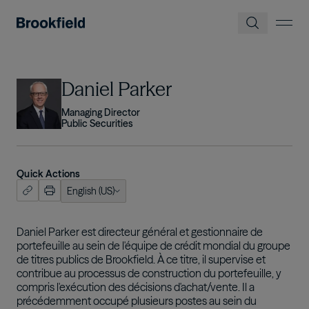
Skip to main content
Image
Daniel Parker
Managing Director
Public Securities
Quick Actions
English (US)
ish (US)
nçais
Daniel Parker est directeur général et gestionnaire de
portefeuille au sein de l'équipe de crédit mondial du groupe
tuguês
de titres publics de Brookfield. À ce titre, il supervise et
contribue au processus de construction du portefeuille, y
compris l'exécution des décisions d'achat/vente. Il a
précédemment occupé plusieurs postes au sein du