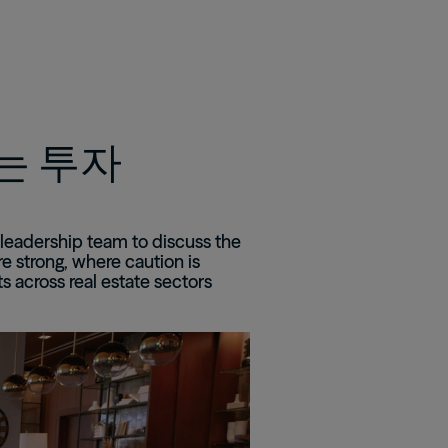
Real Estate Preferreds
BPY
BPO
는 투자
e leadership team to discuss the
 strong, where caution is
 across real estate sectors