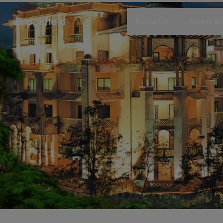
주요 콘텐츠로 건너뛰기
이미지
About Us
Invest Wi
Company
Who We 
Search
Who We Are
Instituti
Global Presence
Financia
The Ecosystem
Individu
Leadership
Sustainability