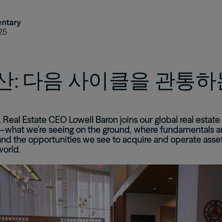
ntary
25
산: 다음 사이클을 관통하
o, Real Estate CEO Lowell Baron joins our global real estat
what we’re seeing on the ground, where fundamentals are
nd the opportunities we see to acquire and operate assets
world.