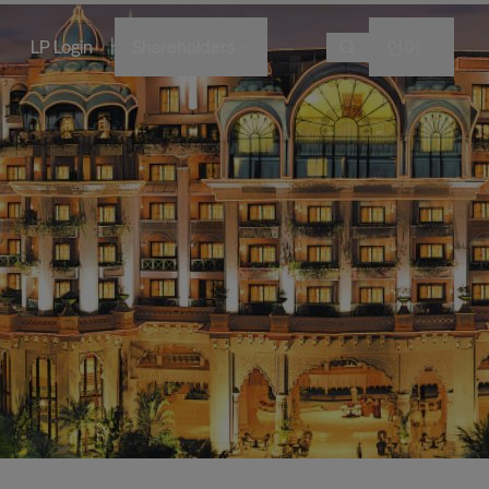
|
LP Login
Shareholders
언어
Choose Language
Overview
이미지
이미지
이미지
이미지
Bruce Flatt and Howard Marks
Financial Advisors
Podcast
A century in the making
with Barron's
English
We provide private wealth
Brookfield Corporation
investors with access to
Our history, from electric
Visit Local Site
BN
BNT
Discussing their global market
institutional-quality alternative
BAM CEO Connor Teskey on
streetcars to global shipping
Brookfield Asset Management
outlooks
investment solutions.
“The Knowledge Project”
containers and beyond.
中国
이미지
Connor Teskey on CNBC Asia
대한민국
Listed Affiliates
Brookfield Infrastructure Partners
Discussing the impact of AI on
infrastructure demand
BIP
BIPC
Brookfield Renewable Partners
BEP
BEPC
Brookfield Business Corporation
BBUC
Other