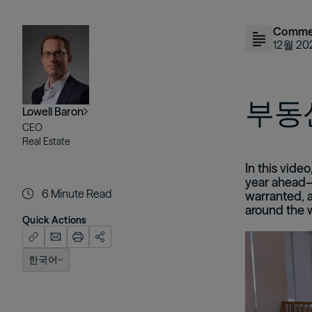
이미지
Comme
12월 20
부동
Lowell Baron
CEO
Real Estate
In this vide
year ahead—
6
Minute Read
warranted, a
around the 
Quick Actions
이미지
한국어
English (US)
한국어