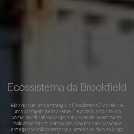
Ecossistema da Brookfield
Mais do que uma estratégia, o Ecossistema Brookfield é
uma vantagem permanente. Ele potencializa a forma
como identificamos as oportunidades de investimento
mais atraentes, tomamos decisões mais embasadas e
entregamos sólidos retornos ajustados ao risco ao longo