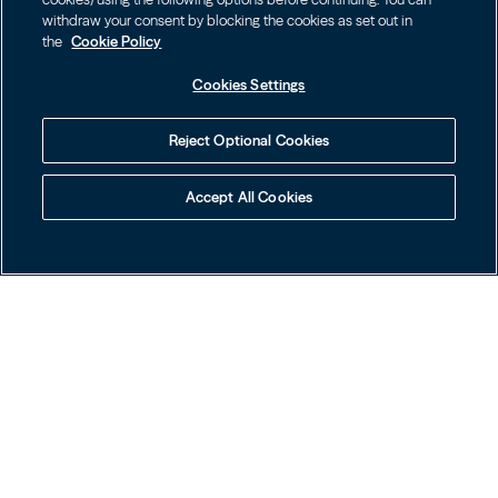
withdraw your consent by blocking the cookies as set out in
the
Cookie Policy
Cookies Settings
Reject Optional Cookies
Role para saber mais
Accept All Cookies