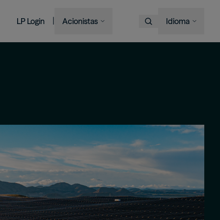
|
LP Login
Acionistas
Idioma
Escolha o Idioma
Overview
Imagem
Imagem
Imagem
Imagem
Bruce Flatt and Howard Marks
Financial Advisors
Podcast
A century in the making
with Barron's
English
We provide private wealth
Brookfield Corporation
investors with access to
Our history, from electric
Português
BN
BNT
Discussing their global market
institutional-quality alternative
BAM CEO Connor Teskey on
streetcars to global shipping
Brookfield Asset Management
outlooks
investment solutions.
“The Knowledge Project”
containers and beyond.
Visite o Site Local
Imagem
Connor Teskey on CNBC Asia
中国
Listed Affiliates
대한민국
Brookfield Infrastructure Partners
Discussing the impact of AI on
infrastructure demand
BIP
BIPC
Brookfield Renewable Partners
BEP
BEPC
Brookfield Business Corporation
BBUC
Other