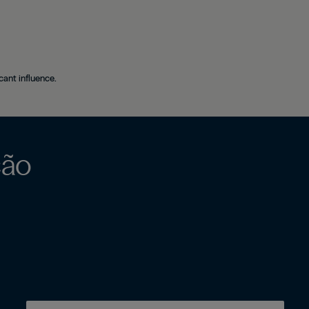
cant influence.
ção