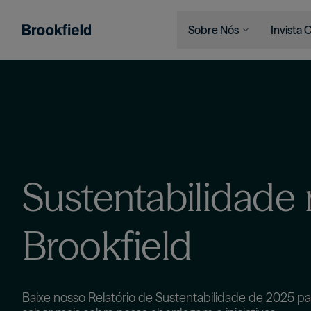
Sobre Nós
Invista
Pular para o conteúdo principal
Empresa
Quem Se
Search
Quem Somos
Institui
Presença Global
Financia
O Ecossistema
Indivídu
Liderança
Sustentabilidade
Sustentabilidade
Brookfield
Baixe nosso Relatório de Sustentabilidade de 2025 pa