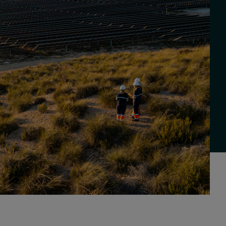
Real Estate Preferreds
BPY
BPO