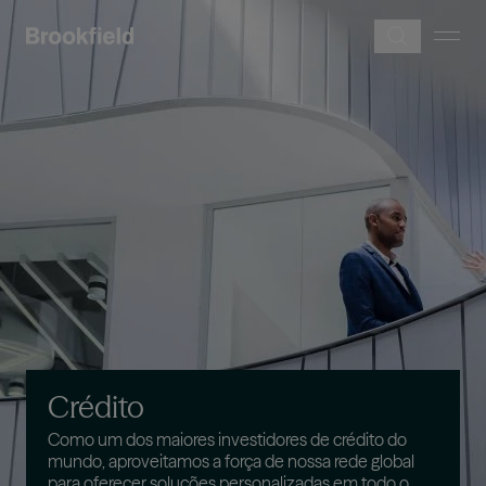
Pular para o conteúdo principal
Imagem
Crédito
Como um dos maiores investidores de crédito do
mundo, aproveitamos a força de nossa rede global
para oferecer soluções personalizadas em todo o