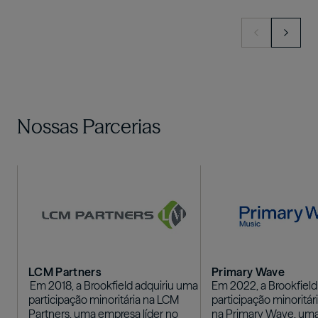
Crédito para Consumidores e PMEs
originate proprietary, high-grade infrastructure
Crédito Estruturado de Grau de Investimento
debt transactions.
Empréstimos Lastreados em Ativos Reais
Crédito Oportunístico
Infrastructure and Renewable Energy, Opco and
Holdco Lending, Structured Preferred Equity,
Renewables Development Financing
Nossas Parcerias
Imagem
Imagem
LCM Partners
Primary Wave
Em 2018, a Brookfield adquiriu uma
Em 2022, a Brookfield
participação minoritária na LCM
participação minoritári
Partners, uma empresa líder no
na Primary Wave, uma