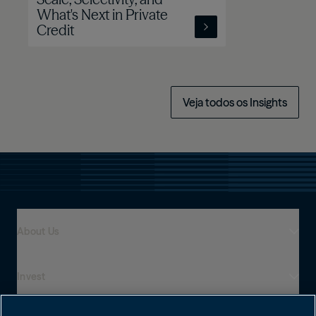
What's Next in Private
Credit
Veja todos os Insights
About Us
Invest
Who We Are
Presença global