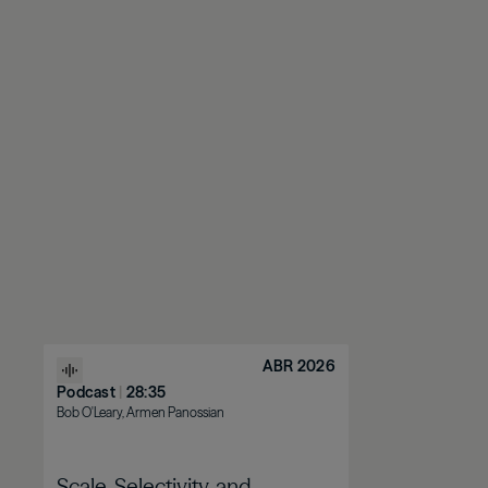
ABR 2026
Podcast
|
28:35
Bob O'Leary, Armen Panossian
Scale, Selectivity, and