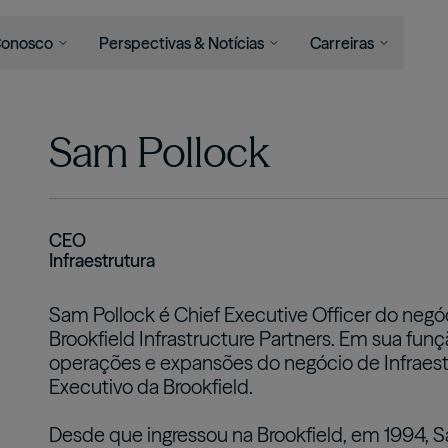
 Conosco
Perspectivas & Notícias
Carreiras
rvimos
Negócios
Imprensa
Áreas de Atuação
Junte-se a Nós
Perspectivas
Sam Pollock
Asset Management
ções
Gestão de Ativos
Notícias
Vida na Brookfield
Insights
Infraestrutura
l Advisors
Wealth Solutions
Press Releases
Oportunidades de
Podcast
Carreira
Perspectives
Energia Renovável & Transição
os
Veja Todos
Programas
Private Equity
CEO
Estudantis
Infraestrutura
Real Estate
Crédito
Sam Pollock é Chief Executive Officer do negóc
Wealth Solutions
Brookfield Infrastructure Partners. Em sua funç
operações e expansões do negócio de Infrae
Soluções em Previdência
Executivo da Brookfield.
Desde que ingressou na Brookfield, em 1994, 