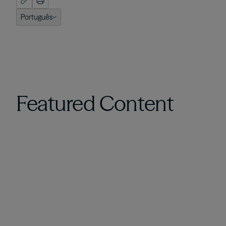
Português
English (US)
Français
Português
Featured Content