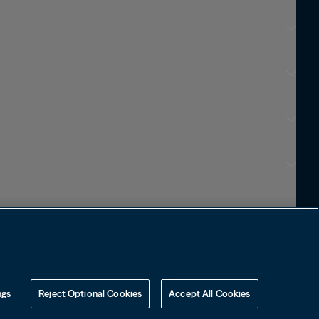
Escolha o Idioma
English
Français
Português
Visite o Site Local
中国
ngs
Reject Optional Cookies
Accept All Cookies
대한민국