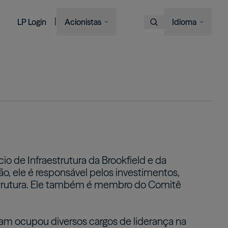
|
LP Login
Acionistas
Idioma
Escolha o Idioma
Overview
Imagem
Imagem
Imagem
Imagem
Bruce Flatt and Howard Marks
Financial Advisors
Podcast
A century in the making
with Barron's
English
We provide private wealth
Brookfield Corporation
investors with access to
Our history, from electric
Français
BN
BNT
Discussing their global market
institutional-quality alternative
BAM CEO Connor Teskey on
streetcars to global shipping
Brookfield Asset Management
Português
outlooks
investment solutions.
“The Knowledge Project”
containers and beyond.
Imagem
Connor Teskey on CNBC Asia
Visite o Site Local
Listed Affiliates
中国
Brookfield Infrastructure Partners
Discussing the impact of AI on
대한민국
io de Infraestrutura da Brookfield e da
infrastructure demand
BIP
BIPC
ão, ele é responsável pelos investimentos,
Brookfield Renewable Partners
strutura. Ele também é membro do Comitê
BEP
BEPC
Brookfield Business Corporation
BBUC
Sam ocupou diversos cargos de liderança na
Other