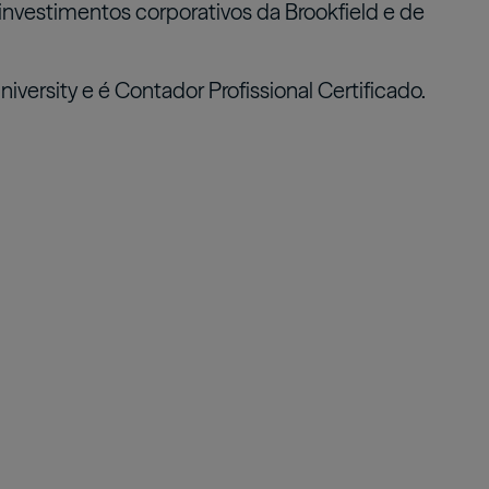
 investimentos corporativos da Brookfield e de
Real Estate Preferreds
BPY
BPO
rsity e é Contador Profissional Certificado.