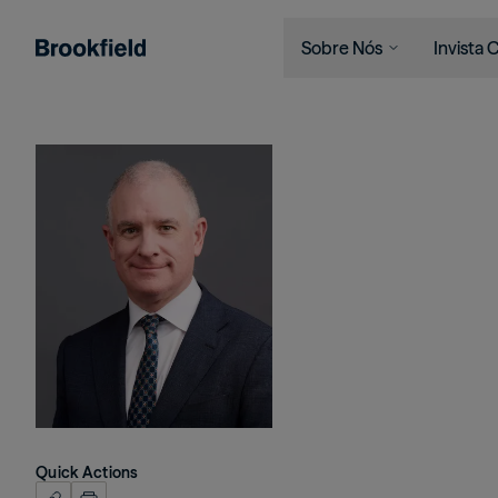
Sobre Nós
Invista
Pular para o conteúdo principal
Empresa
Quem Se
Search
Imagem
Quem Somos
Institui
Presença Global
Financia
O Ecossistema
Indivídu
Liderança
Sustentabilidade
Quick Actions