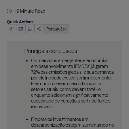
19
Minute Read
Quick Actions
Português
English (US)
Português
Principais conclusões
Os mercados emergentes e economias
em desenvolvimento (EMDEs) já geram
1
72% das emissões globais
e sua demanda
por eletricidade cresce vertiginosamente.
Eles não só devem descarbonizar os
setores atuais, como devem fazê-lo
enquanto adicionam significativamente
capacidade de geração a partir de fontes
renováveis.
Embora os investimentos em
descarbonização estejam aumentando no