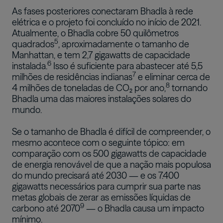
As fases posteriores conectaram Bhadla à rede
elétrica e o projeto foi concluído no início de 2021.
Atualmente, o Bhadla cobre 50 quilômetros
5
quadrados
, aproximadamente o tamanho de
Manhattan, e tem 2,7 gigawatts de capacidade
6
instalada.
Isso é suficiente para abastecer até 5,5
7
milhões de residências indianas
e eliminar cerca de
8
4 milhões de toneladas de CO₂ por ano,
tornando
Bhadla uma das maiores instalações solares do
mundo.
Se o tamanho de Bhadla é difícil de compreender, o
mesmo acontece com o seguinte tópico: em
comparação com os 500 gigawatts de capacidade
de energia renovável de que a nação mais populosa
do mundo precisará até 2030 — e os 7.400
gigawatts necessários para cumprir sua parte nas
metas globais de zerar as emissões líquidas de
9
carbono até 2070
— o Bhadla causa um impacto
mínimo.