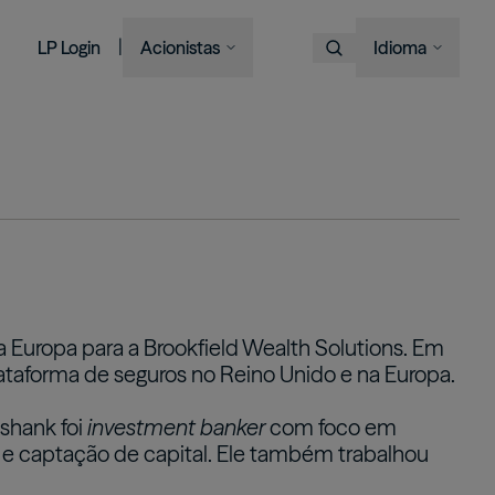
|
LP Login
Acionistas
Idioma
Escolha o Idioma
Overview
Imagem
Imagem
Imagem
Imagem
Bruce Flatt and Howard Marks
Financial Advisors
Podcast
A century in the making
with Barron's
English
We provide private wealth
Brookfield Corporation
investors with access to
Our history, from electric
Français
BN
BNT
Discussing their global market
institutional-quality alternative
BAM CEO Connor Teskey on
streetcars to global shipping
Brookfield Asset Management
Português
outlooks
investment solutions.
“The Knowledge Project”
containers and beyond.
Imagem
Connor Teskey on CNBC Asia
Visite o Site Local
Listed Affiliates
中国
Brookfield Infrastructure Partners
Discussing the impact of AI on
대한민국
 Europa para a Brookfield Wealth Solutions. Em
infrastructure demand
BIP
BIPC
lataforma de seguros no Reino Unido e na Europa.
Brookfield Renewable Partners
BEP
BEPC
ashank foi
investment banker
com foco em
Brookfield Business Corporation
e captação de capital. Ele também trabalhou
BBUC
Other