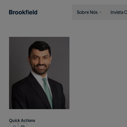
Sobre Nós
Invista
Pular para o conteúdo principal
Empresa
Quem Se
Search
Imagem
Quem Somos
Institui
Presença Global
Financia
O Ecossistema
Indivídu
Liderança
Sustentabilidade
Quick Actions