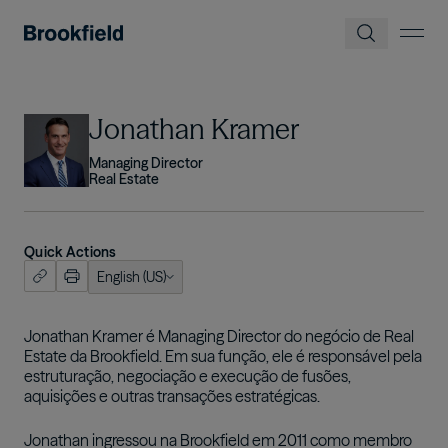
Pular para o conteúdo principal
Imagem
Jonathan Kramer
Managing Director
Real Estate
Quick Actions
English (US)
ish (US)
nçais
Jonathan Kramer é Managing Director do negócio de Real
Estate da Brookfield. Em sua função, ele é responsável pela
tuguês
estruturação, negociação e execução de fusões,
aquisições e outras transações estratégicas.
Jonathan ingressou na Brookfield em 2011 como membro