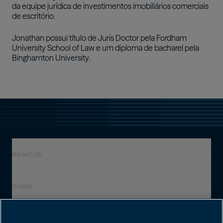
da equipe jurídica de investimentos imobiliários comerciais
de escritório.
Jonathan possui título de Juris Doctor pela Fordham
University School of Law e um diploma de bacharel pela
Binghamton University.
About Us
Invest
Who We Are
Presença global
Capabilities
Institutions